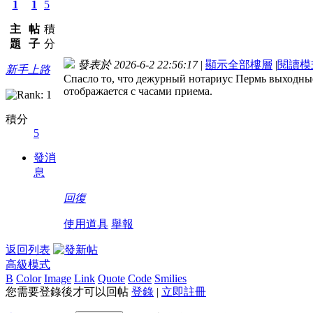
1
1
5
主
帖
積
題
子
分
發表於 2026-6-2 22:56:17
|
顯示全部樓層
|
閱讀模
新手上路
Спасло то, что дежурный нотариус Пермь выходны
отображается с часами приема.
積分
5
發消
息
回復
使用道具
舉報
返回列表
高級模式
B
Color
Image
Link
Quote
Code
Smilies
您需要登錄後才可以回帖
登錄
|
立即註冊