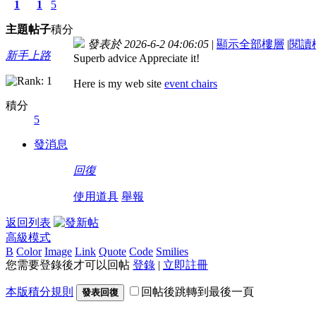
1
1
5
主題
帖子
積分
發表於 2026-6-2 04:06:05
|
顯示全部樓層
|
閱讀
新手上路
Superb advice Appreciate it!
Here is my web site
event chairs
積分
5
發消息
回復
使用道具
舉報
返回列表
高級模式
B
Color
Image
Link
Quote
Code
Smilies
您需要登錄後才可以回帖
登錄
|
立即註冊
本版積分規則
回帖後跳轉到最後一頁
發表回復