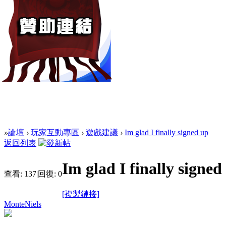
»
論壇
›
玩家互動專區
›
遊戲建議
›
Im glad I finally signed up
返回列表
Im glad I finally signed
查看:
137
|
回復:
0
[複製鏈接]
MonteNiels