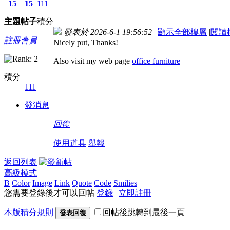
15
15
111
主題
帖子
積分
發表於 2026-6-1 19:56:52
|
顯示全部樓層
|
閱讀
註冊會員
Nicely put, Thanks!
Also visit my web page
office furniture
積分
111
發消息
回復
使用道具
舉報
返回列表
高級模式
B
Color
Image
Link
Quote
Code
Smilies
您需要登錄後才可以回帖
登錄
|
立即註冊
本版積分規則
回帖後跳轉到最後一頁
發表回復