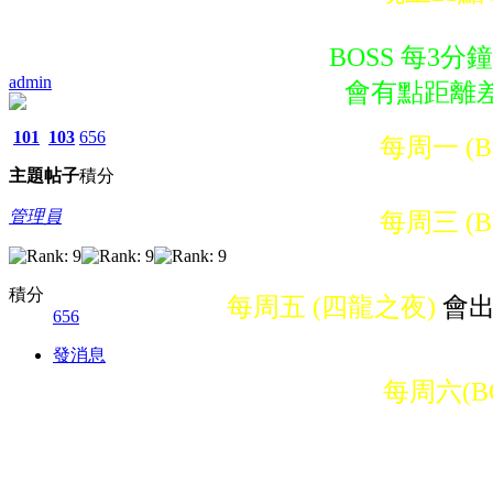
BOSS 每3
admin
會有點距離差
101
103
656
每周一 (
B
主題
帖子
積分
管理員
每周三
(
B
積分
每周五
(四龍
之夜)
會出
656
發消息
每周六
(
B