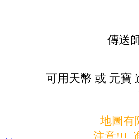
傳送
可用天幣 或 元寶
地圖有
注意!!!