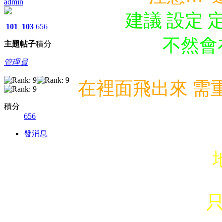
admin
建議 設定 
101
103
656
不然會
主題
帖子
積分
管理員
在裡面飛出來 需
積分
656
發消息