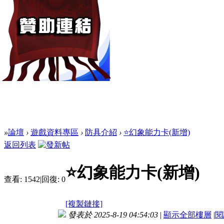
»
論壇
›
遊戲資料專區
›
防具介紹
›
⭐幻象能力卡(新增)
返回列表
⭐幻象能力卡(新增)
查看:
1542
|
回復:
0
[複製鏈接]
發表於 2025-8-19 04:54:03
|
顯示全部樓層
|
閱