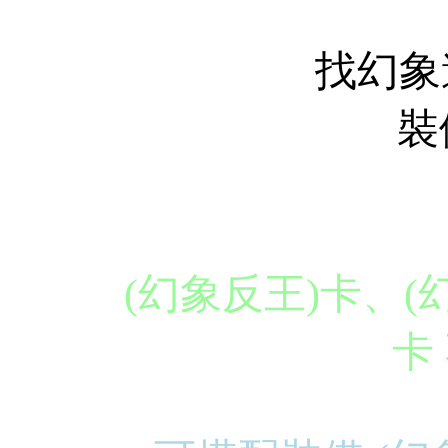
找幻象
裝
(幻象反王)卡、(
卡