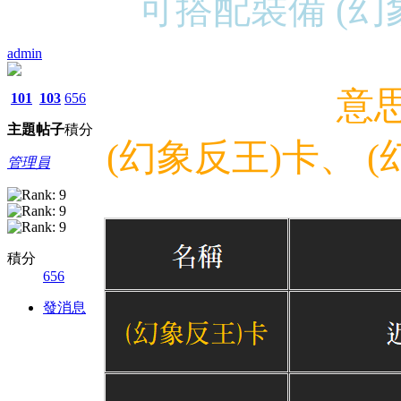
可搭配裝備 (幻
admin
意
101
103
656
主題
帖子
積分
(幻象反王)卡、
(
管理員
積分
656
發消息