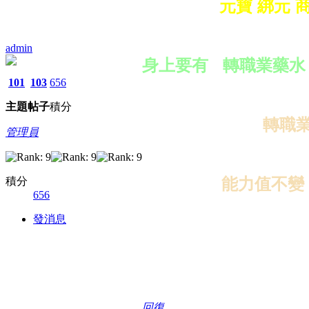
元寶 綁元 
admin
身上要有
轉職業藥水
101
103
656
主題
帖子
積分
轉職業
管理員
能力值不變
積分
656
發消息
回復