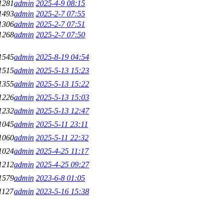
1281
admin
2025-4-9 08:15
1493
admin
2025-2-7 07:55
1306
admin
2025-2-7 07:51
1268
admin
2025-2-7 07:50
1545
admin
2025-8-19 04:54
1515
admin
2025-5-13 15:23
1355
admin
2025-5-13 15:22
1226
admin
2025-5-13 15:03
1232
admin
2025-5-13 12:47
1045
admin
2025-5-11 23:11
1060
admin
2025-5-11 22:32
1024
admin
2025-4-25 11:17
1212
admin
2025-4-25 09:27
1579
admin
2023-6-8 01:05
1127
admin
2023-5-16 15:38