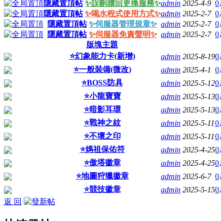
隱藏置頂帖
✨誤刪贖回更換服務✨
admin
2025-4-9
0
隱藏置頂帖
✨喝水程式使用方式✨
admin
2025-2-7
0
隱藏置頂帖
✨伺服器管理規章✨
admin
2025-2-7
0
隱藏置頂帖
✨伺服器免責聲明✨
admin
2025-2-7
0
版塊主題
⭐幻象能力卡(新增)
admin
2025-8-19
0
⭐一般裝備(微改)
admin
2025-4-1
0
⭐BOSS防具
admin
2025-5-12
0
⭐小龍寶寶
admin
2025-5-13
0
⭐暗影耳環
admin
2025-5-13
0
⭐戰神之紋
admin
2025-5-11
0
⭐不壞之印
admin
2025-5-11
0
⭐媽祖保佑符
admin
2025-4-25
0
⭐傲塔徽章
admin
2025-4-25
0
⭐地圖狩獵徽章
admin
2025-6-7
0
⭐競技徽章
admin
2025-5-15
0
返 回