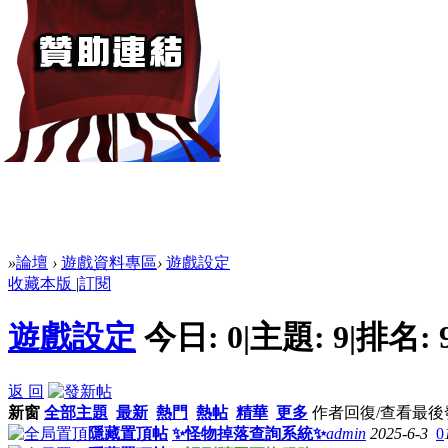
»
論壇
›
遊戲資料專區
›
遊戲設定
收藏本版
|
訂閱
遊戲設定
今日:
0
|
主題:
9
|
排名:
返 回
新窗
全部主題
最新
熱門
熱帖
精華
更多
作者
回復/查看
最後
隱藏置頂帖
✨怪物掉落查詢系統✨
admin
2025-6-3
0