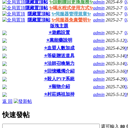
隱藏置頂帖
✨誤刪贖回更換服務✨
admin
2025-4-9
0
隱藏置頂帖
✨喝水程式使用方式✨
admin
2025-2-7
0
隱藏置頂帖
✨伺服器管理規章✨
admin
2025-2-7
0
隱藏置頂帖
✨伺服器免責聲明✨
admin
2025-2-7
0
版塊主題
⭐遊戲設置
admin
2025-2-7
0
⭐萬能藥說明
admin
2025-5-12
0
⭐血盟人數加成
admin
2025-4-29
0
⭐等級贈送道具
admin
2025-3-14
0
⭐法師召喚魅力
admin
2025-3-14
0
⭐回憶蠟燭介紹
admin
2025-3-16
0
⭐殺人PVP系統
admin
2025-4-29
0
⭐寵物介紹
admin
2025-7-20
0
⭐村莊媽祖加持
admin
2025-5-12
0
返 回
快速發帖
還可輸入
80